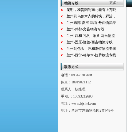
更多>>
物流专线
昆明，和贵阳到南北疆有上万吨
兰州到乌鲁木齐的特快，鲜活，
兰州迭部-夏河-玛曲-舟曲物流专
兰州-武都-文县物流专线
兰州-西和-礼县--徽县-两当物流
兰州-固原-隆德-西吉物流专线
兰州到包头，呼和浩特物流专线
兰州-西宁-格尔木-拉萨物流专线
联系方式
电话：0931-8703188
传真：18919021112
联系人：杨经理
手 机 ：13893212690
网址：www.lzjslwl.com
地址：兰州市东岗物流园2货区8号