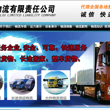
关于我们
|
物流专线
|
运力展示
|
设备展示
|
物流锦集
|
物流新闻
|
物流知识
|
联