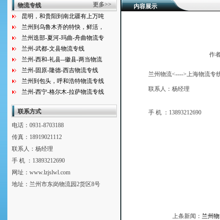
更多>>
物流专线
内容展示
昆明，和贵阳到南北疆有上万吨
兰州到乌鲁木齐的特快，鲜活，
兰州迭部-夏河-玛曲-舟曲物流专
兰州-武都-文县物流专线
作者
兰州-西和-礼县--徽县-两当物流
兰州-固原-隆德-西吉物流专线
兰州物流<---->上海物流专
兰州到包头，呼和浩特物流专线
联系人：杨经理
兰州-西宁-格尔木-拉萨物流专线
联系方式
手 机 ：13893212690
电话：0931-8703188
传真：18919021112
联系人：杨经理
手 机 ：13893212690
网址：www.lzjslwl.com
地址：兰州市东岗物流园2货区8号
上条新闻：
兰州物